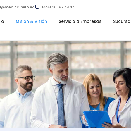
a@medicalhelp.ec
+593 96 187 4444
cio
Misión & Visión
Servicio a Empresas
Sucursa