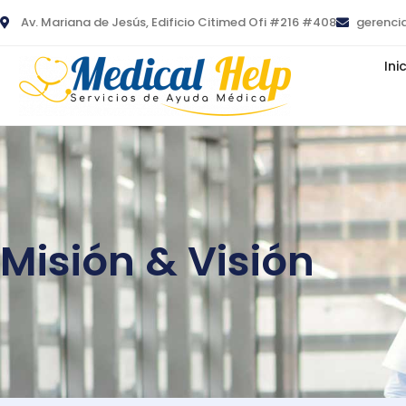
Ir
Av. Mariana de Jesús, Edificio Citimed Ofi #216 #408
gerenci
al
contenido
Ini
Misión & Visión