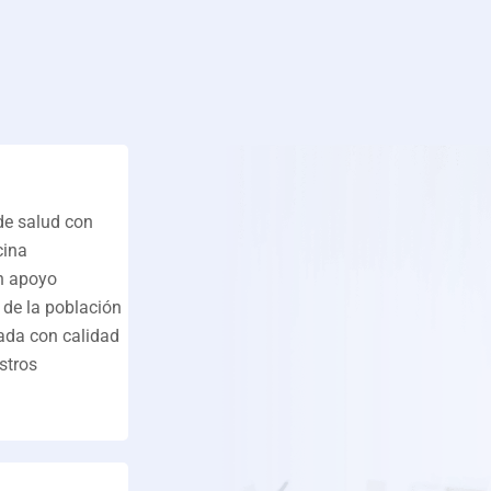
P
de salud con
cina
n apoyo
 de la población
zada con calidad
stros